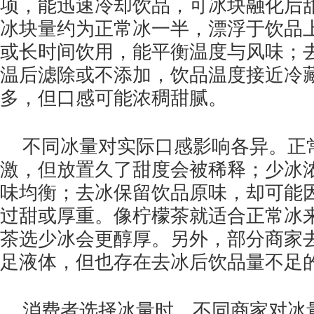
项，能迅速冷却饮品，可冰块融化后
冰块量约为正常冰一半，漂浮于饮品
或长时间饮用，能平衡温度与风味；
温后滤除或不添加，饮品温度接近冷
多，但口感可能浓稠甜腻。
不同冰量对实际口感影响各异。正
激，但放置久了甜度会被稀释；少冰
味均衡；去冰保留饮品原味，却可能
过甜或厚重。像柠檬茶就适合正常冰
茶选少冰会更醇厚。另外，部分商家
足液体，但也存在去冰后饮品量不足
消费者选择冰量时，不同商家对冰