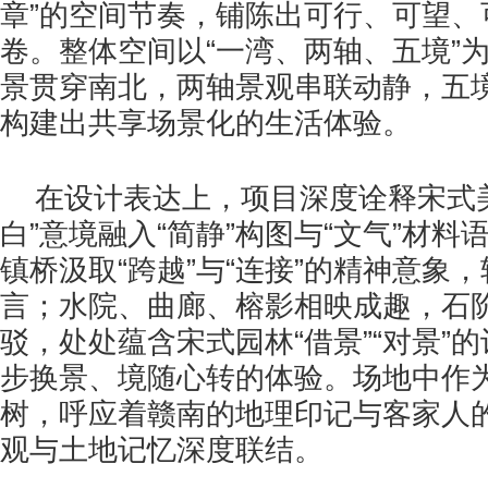
章”的空间节奏，铺陈出可行、可望、
卷。整体空间以“一湾、两轴、五境”
景贯穿南北，两轴景观串联动静，五
构建出共享场景化的生活体验。
在设计表达上，项目深度诠释宋式
白”意境融入“简静”构图与“文气”材
镇桥汲取“跨越”与“连接”的精神意象
言；水院、曲廊、榕影相映成趣，石
驳，处处蕴含宋式园林“借景”“对景”
步换景、境随心转的体验。场地中作
树，呼应着赣南的地理印记与客家人
观与土地记忆深度联结。