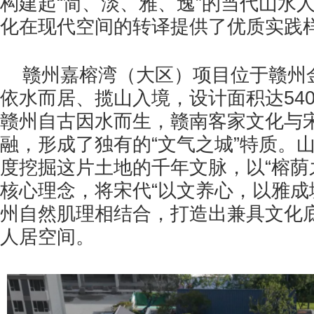
构建起“简、淡、雅、逸”的当代山水
化在现代空间的转译提供了优质实践
赣州嘉榕湾（大区）项目位于赣州
依水而居、揽山入境，设计面积达540
赣州自古因水而生，赣南客家文化与
融，形成了独有的“文气之城”特质。
度挖掘这片土地的千年文脉，以“榕荫
核心理念，将宋代“以文养心，以雅成
州自然肌理相结合，打造出兼具文化
人居空间。