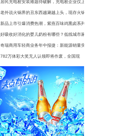
居民充电桩安装难题待破解，充电桩企业仅上
老外说火锅界的丑东西越涮越上头，现存火锅
新品上市引爆消费热潮，紫燕百味鸡熏卤系列
好吸收好消化的婴儿奶粉有哪些？低线城市家
奇瑞商用车轻商业务年中报捷：新能源销量突
782万体彩大奖无人认领即将作废，全国现