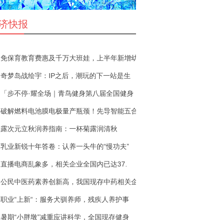
济快报
免保育教育费惠及千万大班娃，上半年新增幼
奇梦岛战绘宇：IP之后，潮玩的下一站是生
「步不停·耀全场｜青鸟健身第八届全国健身
破解燃料电池膜电极量产瓶颈！先导智能五合
露次元立秋润养指南：一杯菊露润清秋
乳业新锐十年答卷：认养一头牛的“慢功夫”
直播电商乱象多，相关企业全国内已达37.
公民中医药素养创新高，我国现存中药相关企
职业“上新“：服务犬驯养师，残疾人养护事
暑期“小胖墩”减重应讲科学，全国现存健身