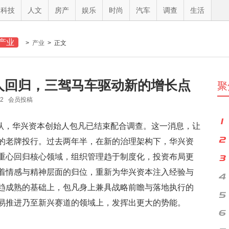
科技
人文
房产
娱乐
时尚
汽车
调查
生活
产业
>
产业
> 正文
人回归，三驾马车驱动新的增长点
聚
92 会员投稿
确认，华兴资本创始人包凡已结束配合调查。这一消息，让
的老牌投行。过去两年半，在新的治理架构下，华兴资
重心回归核心领域，组织管理趋于制度化，投资布局更
着情感与精神层面的归位，重新为华兴资本注入经验与
趋成熟的基础上，包凡身上兼具战略前瞻与落地执行的
易推进乃至新兴赛道的领域上，发挥出更大的势能。