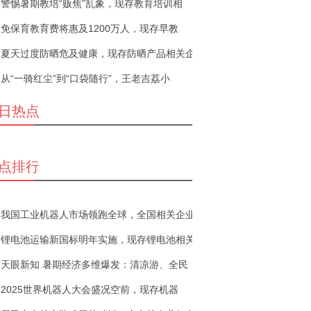
警惕暑期教培“贩焦”乱象，现存教育培训相
免保育教育费将惠及1200万人，现存早教
夏天过度防晒危及健康，现存防晒产品相关企
从“一骑红尘”到“口袋随行”，王老吉荔小
日热点
点排行
我国工业机器人市场领跑全球，全国相关企业
锂电池运输新国标明年实施，现存锂电池相关
天眼新知 暑期经济多维爆发：清凉游、全民
2025世界机器人大会盛况空前，现存机器