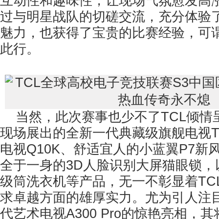
互动性和趣味性，让现场气氛愈发高
过与明星战队的切磋交流，充分体验
魅力，也获得了宝贵的比赛经验，可
此行。
当然，此次赛事也少不了TCL倾情
现场展出的全新一代典藏级旗舰电视TCL9
电视Q10K、舒适宜人的小蓝翼P7新
全于一身的3D人脸识别大屏猫眼锁，
级筒洗衣机等产品，无一不彰显着TC
求卓越方面的雄厚实力。尤为引人注目
代艺术电视A300 Pro的惊艳亮相，