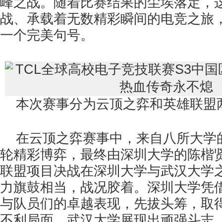
峰之战。随着比赛结果的尘埃落定，
战、承载着无数精彩瞬间的电竞之旅
一个完美句号。
本次赛事分为云顶之弈和英雄联盟
在云顶之弈赛事中，来自八所大学
轮精彩博弈，最终由深圳大学的陈楷
联盟项目决战在深圳大学与武汉大学
力旗鼓相当，战况胶着。深圳大学凭
与队员们的卓越表现，先拔头筹，取
不利局面，武汉大学展现出顽强斗志