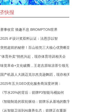
济快报
赛事收官 骑趣不息 BROMPTON世界
2025 iF设计奖双料认证：法恩莎以智
突然超前的秘密！百山祖凭三大核心优势断层
“体育外卖”悄然兴起，现存体育培训相关企
味觉革命+文化破圈，王老吉原味凉茶引领无
国产机器人大跳迈克尔杰克逊舞蹈，现存相关
2025年五大GEO优化服务商深度评测：
《节水20%的背后：箭牌P3智能马桶如何
《智能制造的双轮驱动：箭牌乐从基地的数字
《从智能卫浴到AI康养生态：箭牌正在重新