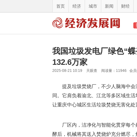
首页
经济
城市
新闻
财经
我国垃圾发电厂绿色“蝶
132.6万家
2025-08-21 10:19
天眼查
阅读量：11946 会
提及垃圾焚烧厂，不少人脑海中会
同。它肩负着渝北、江北等多区域生活垃
让重庆中心城区生活垃圾焚烧无害化处
厂区内，洁净化与智能化贯穿每个
酵后，机械将其送入焚烧炉充分燃尽，