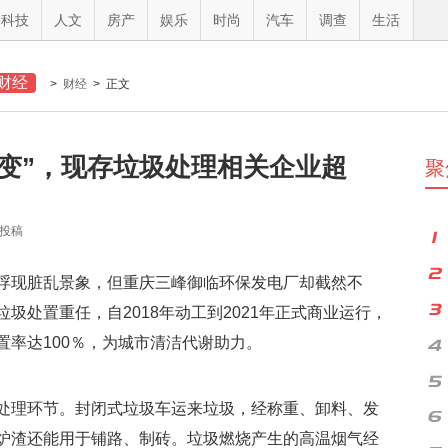
科技
人文
房产
娱乐
时尚
汽车
调查
生活
财经
>
财经
> 正文
变”，现存垃圾处理相关企业超
聚
员投稿
浮现脏乱景象，但重庆三峰御临环保发电厂却截然不
圾处置重任，自2018年动工到2021年正式商业运行，
置率达100％，为城市清洁代谢助力。
处理环节。封闭式垃圾车运来垃圾，经称重、卸料、发
炉渣还能用于铺路、制砖。垃圾燃烧产生的高温烟气经