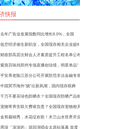
济快报
去年广告业发展指数同比增长8.0%，全国
低空经济催生新职业，全国现存相关企业超8
财政部高层次财会人才素质提升工程名单公布
紫燕百味鸡郑州专场直播创佳绩，明星单品“
平安养老险江苏分公司开展防范非法金融专项
中国冥币海外“烧”出新风潮，国内现存殡葬
千万不要买绿色防晒衣？全国现存防晒产品相
宠物寄养失联欠费谁负责？全国现存宠物相关
金剪裁锦秀，水花绽欢歌！木兰山水世界开业
周深「深深的」巡回演唱会太原站落幕 首度