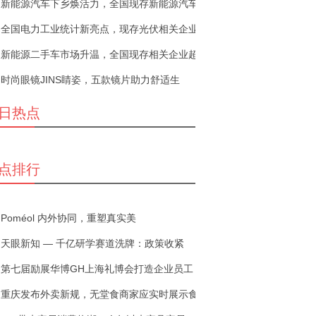
新能源汽车下乡焕活力，全国现存新能源汽车
全国电力工业统计新亮点，现存光伏相关企业
新能源二手车市场升温，全国现存相关企业超
时尚眼镜JINS睛姿，五款镜片助力舒适生
日热点
点排行
Poméol 内外协同，重塑真实美
天眼新知 — 千亿研学赛道洗牌：政策收紧
第七届励展华博GH上海礼博会打造企业员工
重庆发布外卖新规，无堂食商家应实时展示食