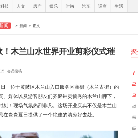
科技
人文
房产
娱乐
时尚
汽车
调查
生活
新闻
>
新闻
> 正文
歌！木兰山水世界开业剪彩仪式璀
聚
615 会员投稿
20 日，位于黄陂区木兰山入口服务区商街（木兰古街）的
宾、媒体以及游客朋友们齐聚钟灵毓秀的木兰山脚下，
时刻！现场气氛热烈非凡。这场开业庆典不仅是木兰山
民在炎炎夏日提供了一个绝佳的清凉好去处。