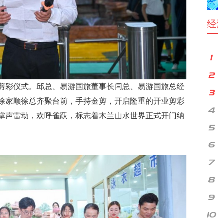
经
剪彩仪式。邱总、易游国旅董事长闫总、易游国旅总经
徐家顺徐总齐聚台前，手持金剪，开启隆重的开业剪彩
掌声雷动，欢呼雀跃，标志着木兰山水世界正式开门纳