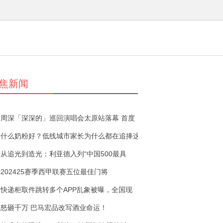
焦新闻
周深「深深的」巡回演唱会太原站落幕 首度
什么奶粉好？低线城市家长为什么都在追捧这
从追光到造光：利亚德入列“中国500最具
202425赛季西甲联赛五位最佳门将
快递柜取件跳转多个APP乱象被曝，全国现
怒砸千万 巴马宏品改写酒业命运！