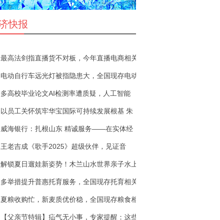
济快报
最高法剑指直播货不对板，今年直播电商相关
电动自行车远光灯被指隐患大，全国现存电动
多高校毕业论文AI检测率遭质疑，人工智能
以员工关怀筑牢华宝国际可持续发展根基 朱
威海银行：扎根山东 精诚服务——在实体经
王老吉成《歌手2025》超级伙伴，见证音
解锁夏日遛娃新姿势！木兰山水世界亲子水上
多举措提升普惠托育服务，全国现存托育相关
夏粮收购忙，新麦质优价稳，全国现存粮食相
【父亲节特辑】疝气无小事，专家提醒：这些